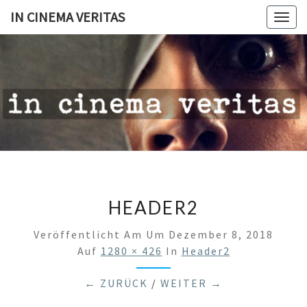
IN CINEMA VERITAS
Togg
navig
IN
CINEMA
VERITAS
HEADER2
Veröffentlicht Am
Um
Dezember 8, 2018
Auf
1280 × 426
In
Header2
← ZURÜCK
/
WEITER →