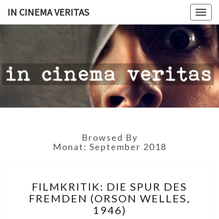
IN CINEMA VERITAS
Togg
navig
IN
CINEMA
VERITAS
Browsed By
Monat:
September 2018
FILMKRITIK:
FILMKRITIK: DIE SPUR DES
DIE
FREMDEN (ORSON WELLES,
SPUR
1946)
DES