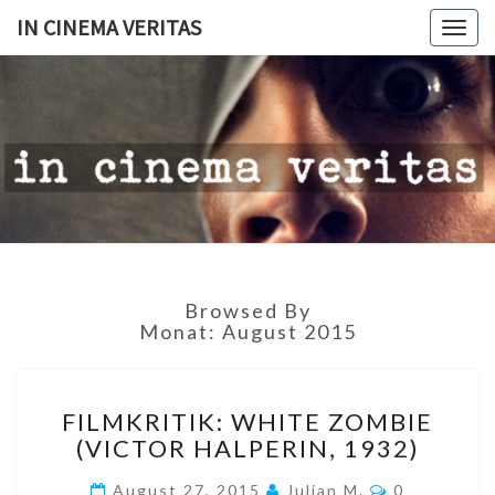
IN CINEMA VERITAS
Togg
navig
IN
CINEMA
VERITAS
Browsed By
Monat:
August 2015
FILMKRITIK:
FILMKRITIK: WHITE ZOMBIE
WHITE
(VICTOR HALPERIN, 1932)
ZOMBIE
(VICTOR
Kommentar
August 27, 2015
Julian M.
0