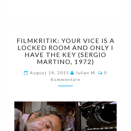
FILMKRITIK:
FILMKRITIK: YOUR VICE IS A
YOUR
LOCKED ROOM AND ONLY I
VICE
HAVE THE KEY (SERGIO
IS
A
MARTINO, 1972)
LOCKED
Kommentar
ROOM
August 14, 2015
Julian M.
0
AND
Kommentare
ONLY
I
HAVE
THE
KEY
(SERGIO
MARTINO,
1972)