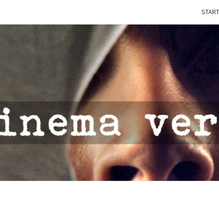
START
IN
CINE
VERI