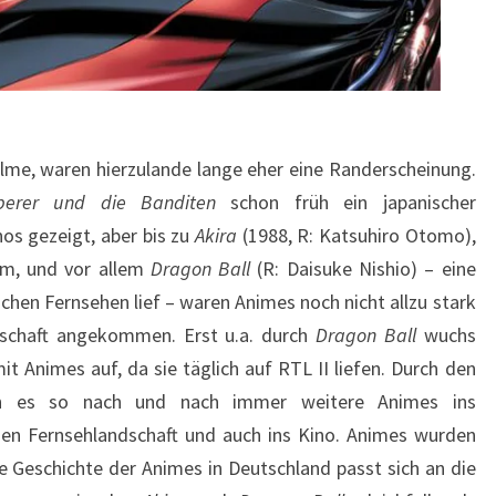
ilme, waren hierzulande lange eher eine Randerscheinung.
berer und die Banditen
schon früh ein japanischer
os gezeigt, aber bis zu
Akira
(1988, R: Katsuhiro Otomo),
am, und vor allem
Dragon Ball
(R: Daisuke Nishio) – eine
schen Fernsehen lief – waren Animes noch nicht allzu stark
lschaft angekommen. Erst u.a. durch
Dragon Ball
wuchs
t Animes auf, da sie täglich auf RTL II liefen. Durch den
n es so nach und nach immer weitere Animes ins
n Fernsehlandschaft und auch ins Kino. Animes wurden
ie Geschichte der Animes in Deutschland passt sich an die