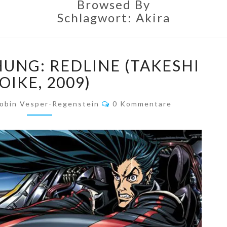
Browsed By
Schlagwort:
Akira
FILMBESPRECHUNG:
UNG: REDLINE (TAKESHI
REDLINE
(TAKESHI
OIKE, 2009)
KOIKE,
Kommentare
2009)
obin Vesper-Regenstein
0 Kommentare