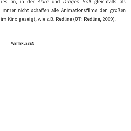
nimes an, in der
Akira
und
Dragon Ball
gleichfalls als
h immer nicht schaffen alle Animationsfilme den großen
im Kino gezeigt, wie z.B.
Redline
(
OT: Redline,
2009).
WEITERLESEN
WEITERLESEN