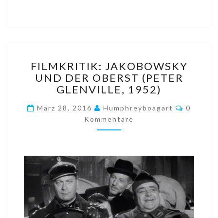
FILMKRITIK:
FILMKRITIK: JAKOBOWSKY
JAKOBOWSKY
UND DER OBERST (PETER
UND
GLENVILLE, 1952)
DER
OBERST
Komment
März 28, 2016
Humphreyboagart
0
(PETER
Kommentare
GLENVILLE,
1952)