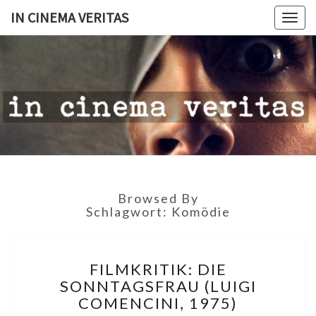
IN CINEMA VERITAS
Togg
navig
IN
CINEMA
VERITAS
Browsed By
Schlagwort:
Komödie
FILMKRITIK:
FILMKRITIK: DIE
DIE
SONNTAGSFRAU (LUIGI
SONNTAGSFRAU
COMENCINI, 1975)
(LUIGI