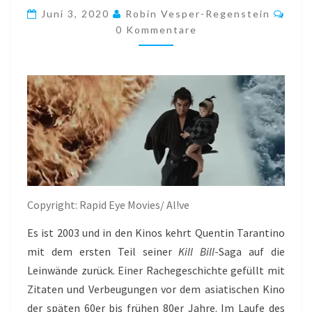
SCHWERT
Kom
Juni 3, 2020
Robin Vesper-Regenstein
DER
0 Kommentare
RACHE
(KENJI
MISUMI,
1972)
Copyright: Rapid Eye Movies/ Al!ve
Es ist 2003 und in den Kinos kehrt Quentin Tarantino
mit dem ersten Teil seiner
Kill Bill
-Saga auf die
Leinwände zurück. Einer Rachegeschichte gefüllt mit
Zitaten und Verbeugungen vor dem asiatischen Kino
der späten 60er bis frühen 80er Jahre. Im Laufe des