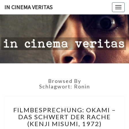
IN CINEMA VERITAS
Togg
navig
IN
CINEMA
VERITAS
Browsed By
Schlagwort:
Ronin
FILMBESPRECHUNG:
FILMBESPRECHUNG: OKAMI –
OKAMI
DAS SCHWERT DER RACHE
–
(KENJI MISUMI, 1972)
DAS