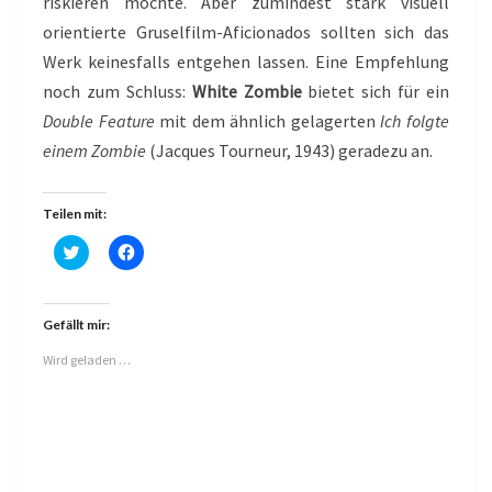
riskieren möchte. Aber zumindest stark visuell
orientierte Gruselfilm-Aficionados sollten sich das
Werk keinesfalls entgehen lassen. Eine Empfehlung
noch zum Schluss:
White Zombie
bietet sich für ein
Double Feature
mit dem ähnlich gelagerten
Ich folgte
einem Zombie
(Jacques Tourneur, 1943) geradezu an.
Teilen mit:
K
K
l
l
i
i
c
c
k
k
,
,
Gefällt mir:
u
u
m
m
Wird geladen …
ü
a
b
u
e
f
r
F
T
a
w
c
i
e
t
b
t
o