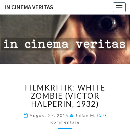
IN CINEMA VERITAS
Togg
navig
IN
CINEMA
VERITAS
FILMKRITIK:
FILMKRITIK: WHITE
WHITE
ZOMBIE
ZOMBIE (VICTOR
(VICTOR
HALPERIN, 1932)
HALPERIN,
1932)
Kommentar
August 27, 2015
Julian M.
0
Kommentare