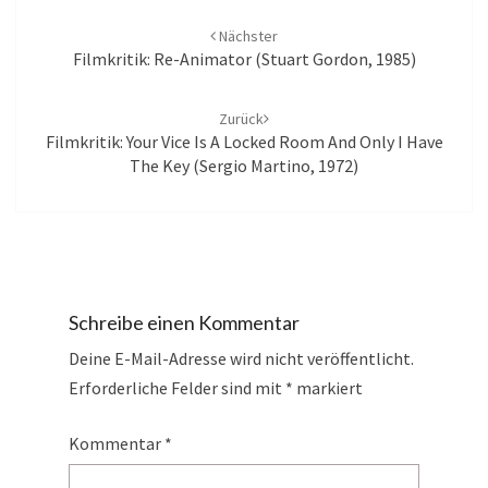
Beitrags-
e
e
Navigation
t
t
)
)
Nächster
Filmkritik: Re-Animator (Stuart Gordon, 1985)
Zurück
Filmkritik: Your Vice Is A Locked Room And Only I Have
The Key (Sergio Martino, 1972)
Schreibe einen Kommentar
Deine E-Mail-Adresse wird nicht veröffentlicht.
Erforderliche Felder sind mit
*
markiert
Kommentar
*