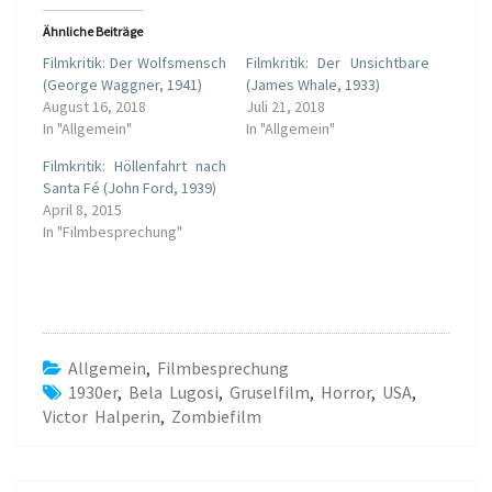
e
o
r
k
z
z
Ähnliche Beiträge
u
u
t
t
Filmkritik: Der Wolfsmensch
Filmkritik: Der Unsichtbare
e
e
(George Waggner, 1941)
(James Whale, 1933)
i
i
l
l
August 16, 2018
Juli 21, 2018
e
e
In "Allgemein"
n
n
In "Allgemein"
(
(
W
W
Filmkritik: Höllenfahrt nach
i
i
r
r
Santa Fé (John Ford, 1939)
d
d
April 8, 2015
i
i
n
n
In "Filmbesprechung"
n
n
e
e
u
u
e
e
m
m
F
F
e
e
n
n
s
s
Allgemein
,
Filmbesprechung
t
t
e
e
1930er
,
Bela Lugosi
,
Gruselfilm
,
Horror
,
USA
,
r
r
g
g
Victor Halperin
,
Zombiefilm
e
e
ö
ö
f
f
f
f
n
n