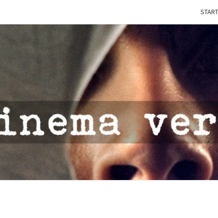
START
IN
CINE
VERI