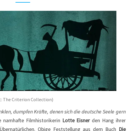
1:
DIE
MELANCHOLIE
DES
SENSENMANNS
 The Criterion Collection)
nklen, dumpfen Kräfte, denen sich die deutsche Seele gern
e namhafte Filmhistorikerin
Lotte Eisner
den Hang ihrer
Übernatürlichen. Obige Feststellung aus dem Buch
Die