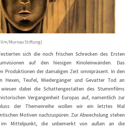
Film/Murnau Stiftung)
stierten sich die noch frischen Schrecken des Ersten
raumvisionen auf den hiesigen Kinoleinwänden. Das
en Produktionen der damaligen Zeit omnipräsent. In den
en Hexen, Teufel, Wiedergänger und Gevatter Tod an
t wiesen dabei die Schattengestalten des Stummfilms
historischen Vergangenheit Europas auf, namentlich zur
luss der Themenreihe wollen wir ein letztes Mal
antischen Motiven nachzuspüren. Zur Abwechslung stehen
e im Mittelpunkt, die unbemerkt von außen an die