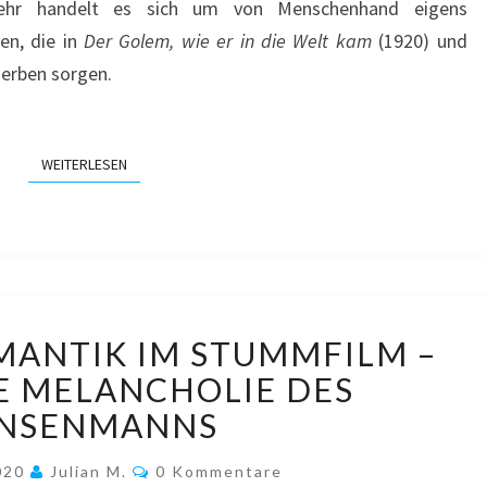
lmehr handelt es sich um von Menschenhand eigens
en, die in
Der Golem, wie er in die Welt kam
(1920) und
derben sorgen.
WEITERLESEN
WEITERLESEN
SCHWARZE
ANTIK IM STUMMFILM –
ROMANTIK
IM
IE MELANCHOLIE DES
STUMMFILM
NSENMANNS
–
PART
Kommentare
2020
Julian M.
0 Kommentare