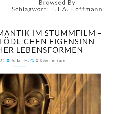
Browsed By
Schlagwort:
E.T.A. Hoffmann
SCHWARZE
ANTIK IM STUMMFILM –
ROMANTIK
IM
 TÖDLICHEN EIGENSINN
STUMMFILM
HER LEBENSFORMEN
–
PART
Kommentare
021
Julian M.
0 Kommentare
5:
VOM
TÖDLICHEN
EIGENSINN
KÜNSTLICHER
LEBENSFORMEN