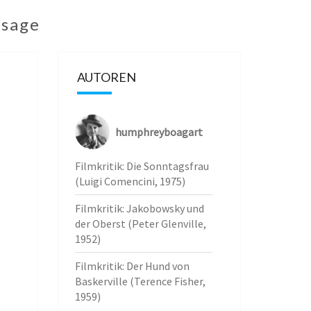
ssage
AUTOREN
humphreyboagart
Filmkritik: Die Sonntagsfrau
(Luigi Comencini, 1975)
Filmkritik: Jakobowsky und
der Oberst (Peter Glenville,
1952)
Filmkritik: Der Hund von
Baskerville (Terence Fisher,
1959)