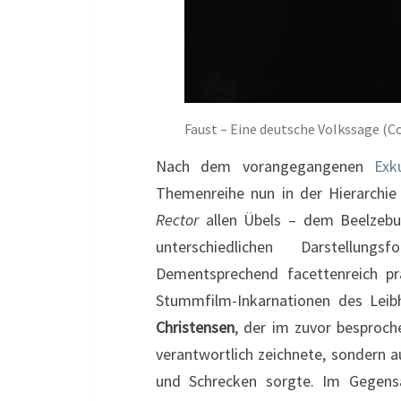
Faust – Eine deutsche Volkssage (Co
Nach dem vorangegangenen
Exk
Themenreihe nun in der Hierarchi
Rector
allen Übels – dem Beelzebub
unterschiedlichen Darstellun
Dementsprechend facettenreich prä
Stummfilm-Inkarnationen des Leibha
Christensen
, der im zuvor besproc
verantwortlich zeichnete, sondern a
und Schrecken sorgte. Im Gegens