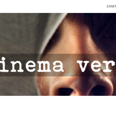
START
IN
CINE
VERI