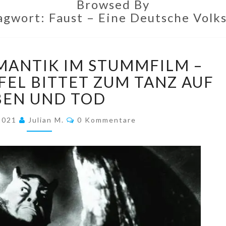
Browsed By
agwort:
Faust – Eine Deutsche Volk
SCHWARZE
ANTIK IM STUMMFILM –
ROMANTIK
IM
UFEL BITTET ZUM TANZ AUF
STUMMFILM
BEN UND TOD
–
PART
Kommentare
 2021
Julian M.
0 Kommentare
4:
DER
TEUFEL
BITTET
ZUM
TANZ
AUF
LEBEN