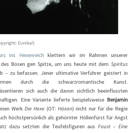
UND
TOD
pyright: Eureka!)
urs ins Hexenreich
klettern wir im Rahmen unserer
e des Bösen gen Spitze, um uns heute mit dem
Spiritus
 – zu befassen. Jener ultimative Verführer geistert in
gsformen durch die schwarzromantische Kunst.
sentieren sich auch die davon sichtlich beeinflussten
ftigen. Eine Variante lieferte beispielsweise
Benjamin
henen Werk
Die Hexe
(OT:
Häxan
) nicht nur für die Regie
uch höchstpersönlich als gehörnter Höllenfürst für Angst
atz dazu setzten die Teufelsfiguren aus
Faust – Eine