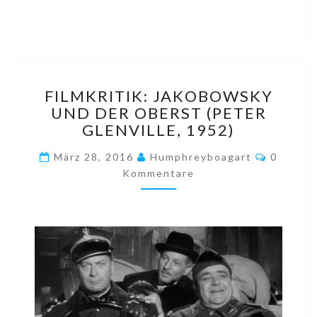
FILMKRITIK:
FILMKRITIK: JAKOBOWSKY
JAKOBOWSKY
UND DER OBERST (PETER
UND
GLENVILLE, 1952)
DER
OBERST
Komment
März 28, 2016
Humphreyboagart
0
(PETER
Kommentare
GLENVILLE,
1952)