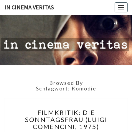
IN CINEMA VERITAS
Togg
navig
IN
CINEMA
VERITAS
Browsed By
Schlagwort:
Komödie
FILMKRITIK:
FILMKRITIK: DIE
DIE
SONNTAGSFRAU (LUIGI
SONNTAGSFRAU
COMENCINI, 1975)
(LUIGI