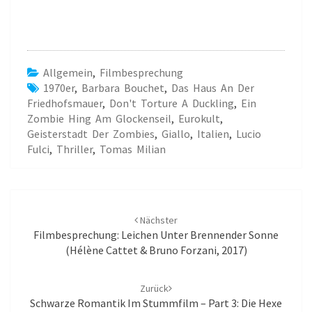
m
m
F
F
e
e
n
n
s
s
t
t
e
e
r
r
Allgemein
,
Filmbesprechung
g
g
e
e
1970er
,
Barbara Bouchet
,
Das Haus An Der
ö
ö
f
f
Friedhofsmauer
,
Don't Torture A Duckling
,
Ein
f
f
Zombie Hing Am Glockenseil
,
Eurokult
,
n
n
e
e
Geisterstadt Der Zombies
,
Giallo
,
Italien
,
Lucio
t
t
)
)
Fulci
,
Thriller
,
Tomas Milian
Beitrags-
Navigation
Nächster
Filmbesprechung: Leichen Unter Brennender Sonne
(Hélène Cattet & Bruno Forzani, 2017)
Zurück
Schwarze Romantik Im Stummfilm – Part 3: Die Hexe