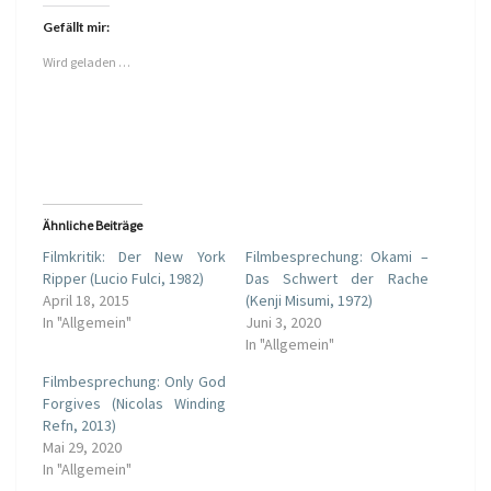
k
k
,
,
Gefällt mir:
u
u
m
m
Wird geladen …
ü
a
b
u
e
f
r
F
T
a
w
c
i
e
t
b
t
o
e
o
r
k
z
z
Ähnliche Beiträge
u
u
t
t
Filmkritik: Der New York
Filmbesprechung: Okami –
e
e
Ripper (Lucio Fulci, 1982)
Das Schwert der Rache
i
i
l
l
April 18, 2015
(Kenji Misumi, 1972)
e
e
In "Allgemein"
n
n
Juni 3, 2020
(
(
In "Allgemein"
W
W
i
i
r
r
Filmbesprechung: Only God
d
d
Forgives (Nicolas Winding
i
i
n
n
Refn, 2013)
n
n
Mai 29, 2020
e
e
u
u
In "Allgemein"
e
e