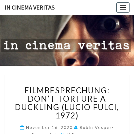
IN CINEMA VERITAS
Togg
navig
IN
CINEMA
VERITAS
FILMBESPRECHUNG:
FILMBESPRECHUNG:
DON’T
TORTURE
DON’T TORTURE A
A
DUCKLING (LUCIO FULCI,
DUCKLING
1972)
(LUCIO
FULCI,
November 16, 2020
Robin Vesper-
1972)
Kommentare