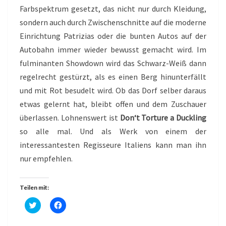
Farbspektrum gesetzt, das nicht nur durch Kleidung,
sondern auch durch Zwischenschnitte auf die moderne
Einrichtung Patrizias oder die bunten Autos auf der
Autobahn immer wieder bewusst gemacht wird. Im
fulminanten Showdown wird das Schwarz-Weiß dann
regelrecht gestürzt, als es einen Berg hinunterfällt
und mit Rot besudelt wird. Ob das Dorf selber daraus
etwas gelernt hat, bleibt offen und dem Zuschauer
überlassen. Lohnenswert ist
Don‘t Torture a Duckling
so alle mal. Und als Werk von einem der
interessantesten Regisseure Italiens kann man ihn
nur empfehlen.
Teilen mit:
K
K
l
l
i
i
c
c