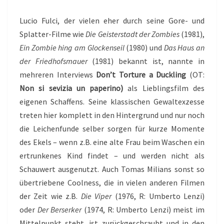
Lucio Fulci, der vielen eher durch seine Gore- und
Splatter-Filme wie
Die Geisterstadt der Zombies
(1981),
Ein Zombie hing am Glockenseil
(1980) und
Das Haus an
der Friedhofsmauer
(1981) bekannt ist, nannte in
mehreren Interviews
Don’t Torture a Duckling
(OT:
Non si sevizia un paperino)
als Lieblingsfilm des
eigenen Schaffens. Seine klassischen Gewaltexzesse
treten hier komplett in den Hintergrund und nur noch
die Leichenfunde selber sorgen für kurze Momente
des Ekels – wenn z.B. eine alte Frau beim Waschen ein
ertrunkenes Kind findet – und werden nicht als
Schauwert ausgenutzt. Auch Tomas Milians sonst so
übertriebene Coolness, die in vielen anderen Filmen
der Zeit wie z.B.
Die Viper
(1976, R: Umberto Lenzi)
oder
Der Berserker
(1974, R: Umberto Lenzi) meist im
Mittelpunkt steht, ist zurückgeschraubt und in den