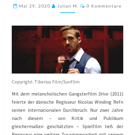
(NICOLAS
Kommentare
Mai 29, 2020
Julian M.
0 Kommentare
WINDING
REFN,
2013)
Copyright: Tiberius Film/Sunfilm
Mit dem melancholischen Gangsterfilm
Drive
(2011)
feierte der dänische Regisseur Nicolas Winding Refn
seinen internationalen Durchbruch. Nur zwei Jahre
nach diesem – von Kritik und Publikum
gleichermaßen geschätzten – Spielfilm ließ der
Regisseur eine weitere Zusammenarbeit mit seinem