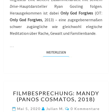
Drive
-Hauptdarsteller Ryan Gosling folgen.
Herausgekommen ist dabei
Only God Forgives
(OT:
Only God Forgives
, 2013) – eine zugegebenermaßen
schwer zugängliche wie gleichwohl elegische
Meditation über Rache, Gewalt und Familienbande.
…
WEITERLESEN
WEITERLESEN
FILMBESPRECHUNG:
FILMBESPRECHUNG: MANDY
MANDY
(PANOS COSMATOS, 2018)
(PANOS
COSMATOS,
Kommentare
Mai 5, 2020
Julian M.
0 Kommentare
2018)