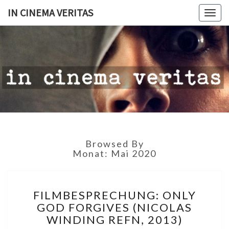
IN CINEMA VERITAS
Togg
navig
IN
CINEMA
VERITAS
Browsed By
Monat:
Mai 2020
FILMBESPRECHUNG:
FILMBESPRECHUNG: ONLY
ONLY
GOD FORGIVES (NICOLAS
GOD
WINDING REFN, 2013)
FORGIVES